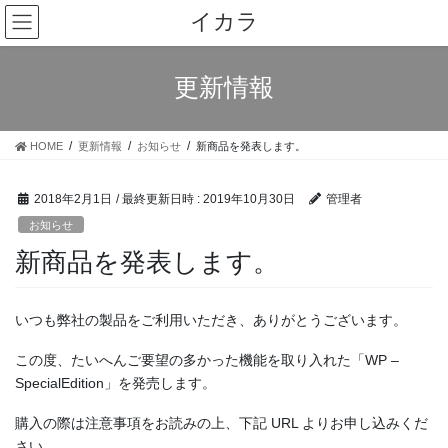
コ
ナ
イカラ
ン
ビ
テ
ゲ
ン
ー
更新情報
ツ
シ
へ
ョ
ス
ン
HOME
更新情報
お知らせ
新商品を発表します。
キ
に
ッ
移
プ
動
2018年2月1日
/ 最終更新日時 :
2019年10月30日
管理者
お知らせ
新商品を発表します。
いつも弊社の製品をご利用いただき、ありがとうございます。
この度、たいへんご要望の多かった機能を取り入れた「WP –
SpecialEdition」を発売します。
購入の際は注意事項をお読みの上、下記 URL よりお申し込みくだ
さい。