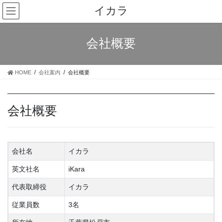
コ
ナ
イカラ
ン
ビ
テ
ゲ
ン
ー
会社概要
ツ
シ
へ
ョ
ス
ン
HOME
会社案内
会社概要
キ
に
ッ
移
プ
動
会社概要
会社名
イカラ
英文社名
iKara
代表取締役
イカラ
従業員数
3名